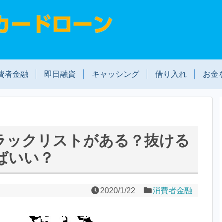
費者金融
即日融資
キャッシング
借り入れ
お金
ラックリストがある？抜ける
ばいい？
2020/1/22
消費者金融