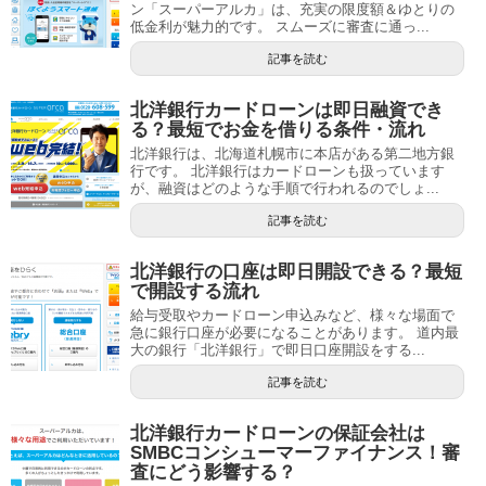
ン「スーパーアルカ」は、充実の限度額＆ゆとりの
低金利が魅力的です。 スムーズに審査に通っ...
記事を読む
北洋銀行カードローンは即日融資でき
る？最短でお金を借りる条件・流れ
北洋銀行は、北海道札幌市に本店がある第二地方銀
行です。 北洋銀行はカードローンも扱っています
が、融資はどのような手順で行われるのでしょ...
記事を読む
北洋銀行の口座は即日開設できる？最短
で開設する流れ
給与受取やカードローン申込みなど、様々な場面で
急に銀行口座が必要になることがあります。 道内最
大の銀行「北洋銀行」で即日口座開設をする...
記事を読む
北洋銀行カードローンの保証会社は
SMBCコンシューマーファイナンス！審
査にどう影響する？