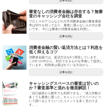
記事を読む
審査なしの消費者金融は存在する？無審
査のキャッシング会社を調査
プロミスやアコムなどの大手消費者金融の審査通過
率は50％を切っており、審査に通らない人の方が多
いです。 中には審査の消費者金融を利用し...
記事を読む
消費者金融の賢い返済方法とは？利息を
低く抑えるコツ
消費者金融では、返済方法を6つ用意しています。
この6つの中から、対応できるものを準備して提供し
ています。利用者は選ばれている方法から...
記事を読む
キャッシングスペースの審査は甘いの
か？審査基準と流れを徹底解説！
「自己破産から数年でも利用できる」「借入件数が
多くても審査に通った」キャッシングスペースにつ
いて調べるとそういったコメントを多く見かけま
す。...