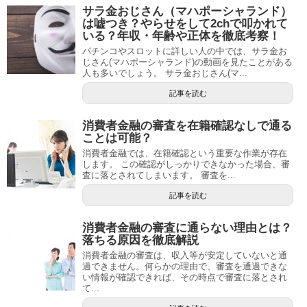
サラ金おじさん（マハポーシャランド）
は嘘つき？やらせをして2chで叩かれて
いる？年収・年齢や正体を徹底考察！
パチンコやスロットに詳しい人の中では、サラ金お
じさん(マハポーシャランド)の動画を見たことがある
人も多いでしょう。 サラ金おじさん(マ...
記事を読む
消費者金融の審査を在籍確認なしで通る
ことは可能？
消費者金融では、在籍確認という重要な作業が存在
します。 この確認がしっかりできなかった場合、審
査に落とされてしまいます。 審査を...
記事を読む
消費者金融の審査に通らない理由とは？
落ちる原因を徹底解説
消費者金融の審査は、収入等が安定していないと通
過できません。何らかの理由で、審査を通過できな
い情報が確認できれば、その時点で審査に落とされ
て...