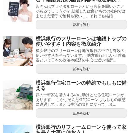
皆さんはブライダルローンという言葉を聞いたこと
があるでしょうか？ 結婚したは良いものの社内では
まだまだ若手で給料も安い…。それでも結婚...
記事を読む
横浜銀行のフリーローンは地銀トップの
使いやすさ！内容を徹底紹介
横浜銀行のフリーローンは地方銀行の中でも有数の
使いやすさを誇っています。 地方銀行とはいえ首都
圏という日本の政治や経済の中心に近い場所...
記事を読む
横浜銀行住宅ローンの特約でもしもに備
える
夢の一軒家を購入するのに助けとなる住宅ローンが
あります。 しかしそんな住宅ローンももしもの事態
に遭遇してしまえば生活の負担になってしま...
記事を読む
横浜銀行のリフォームローンを使って家
を長く大事に使おう！