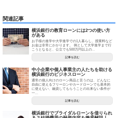
関連記事
横浜銀行の教育ローンには2つの使い方
がある
お子様の進学や大学進学での1人暮らし、授業料など
お金は非常にかかります。 例として大学進学まで行
こうとなると、公立でも500万円以上の...
記事を読む
中小企業や個人事業主の人たちを助ける
横浜銀行のビジネスローン
通常の個人向けのローン商品と言うのは、どんなに
自由に使えるフリーロンやカードローンでも基本的
に使えない、融資してもらうことの出来ない条件が
一...
記事を読む
横浜銀行でブライダルローンを借りられ
る？結婚費用の融資内容を徹底解説！