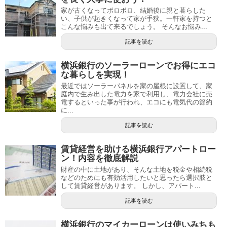
家が古くなってボロボロ、結婚後に親と暮らした
い、子供が起きくなって家が手狭。一軒家を持つと
こんな悩みも出て来るでしょう。 そんなお悩み...
記事を読む
横浜銀行のソーラーローンでお得にエコ
な暮らしを実現！
最近ではソーラーパネルを家の屋根に設置して、家
庭内で生み出した電力を家で利用し、電力会社に売
電するといった事が行われ、エコにも電気代の節約
に...
記事を読む
賃貸経営を助ける横浜銀行アパートロー
ン！内容を徹底解説
財産の中に土地があり、そんな土地を税金や相続税
などのためにも有効活用したいと思ったら選択肢と
して賃貸経営があります。 しかし、アパート...
記事を読む
横浜銀行のマイカーローンは使いみちも