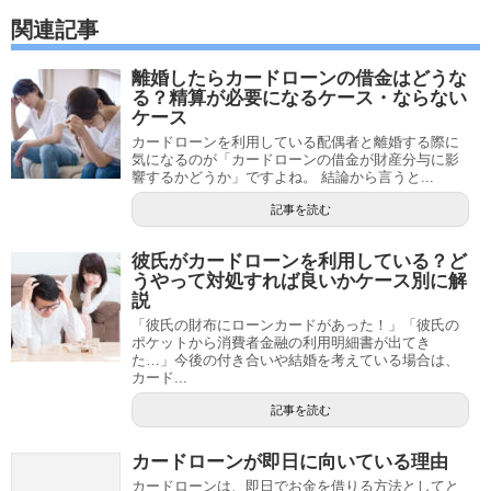
関連記事
離婚したらカードローンの借金はどうな
る？精算が必要になるケース・ならない
ケース
カードローンを利用している配偶者と離婚する際に
気になるのが「カードローンの借金が財産分与に影
響するかどうか」ですよね。 結論から言うと...
記事を読む
彼氏がカードローンを利用している？ど
うやって対処すれば良いかケース別に解
説
「彼氏の財布にローンカードがあった！」「彼氏の
ポケットから消費者金融の利用明細書が出てき
た…」今後の付き合いや結婚を考えている場合は、
カード...
記事を読む
カードローンが即日に向いている理由
カードローンは、即日でお金を借りる方法としてと