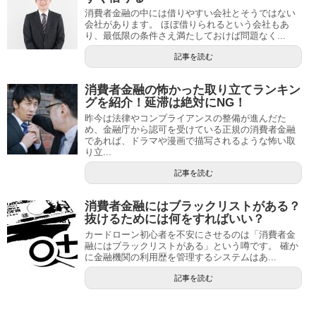
消費者金融の中には借りやすい会社とそうではない
会社があります。 ほぼ借りられるという会社もあ
り、最低限の条件さえ満たしておけば問題なく...
記事を読む
消費者金融の怖かった取り立てランキン
グを紹介！延滞は絶対にNG！
昨今は法律やコンプライアンスの整備が進んだた
め、金融庁から認可を受けている正規の消費者金融
であれば、ドラマや漫画で描写されるような怖い取
り立...
記事を読む
消費者金融にはブラックリストがある？
抜けるためには何をすればいい？
カードローン初心者を不安にさせるのは「消費者金
融にはブラックリストがある」という噂です。 確か
に金融機関の利用歴を管理するシステムはあ...
記事を読む