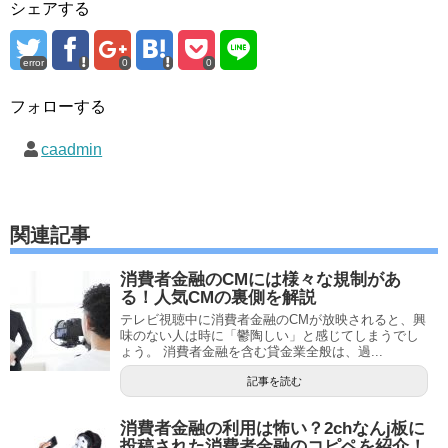
シェアする
error
0
0
フォローする
caadmin
関連記事
消費者金融のCMには様々な規制があ
る！人気CMの裏側を解説
テレビ視聴中に消費者金融のCMが放映されると、興
味のない人は時に「鬱陶しい」と感じてしまうでし
ょう。 消費者金融を含む貸金業全般は、過...
記事を読む
消費者金融の利用は怖い？2chなんj板に
投稿された消費者金融のコピペを紹介！