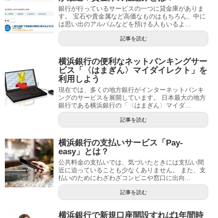
銀行が行っているサービスの一つに貸金庫がありま
す。 宝石や貴金属など高価なものはもちろん、中に
は思い出のアルバムなどを預ける人もいるよ...
記事を読む
横浜銀行の便利なネットバンキングサー
ビス「〈はまぎん〉マイダイレクト」を
利用しよう
現在では、多くの地方銀行がインターネットバンキ
ングのサービスを展開しています。 日本最大の地方
銀行である横浜銀行の「〈はまぎん〉マイダ...
記事を読む
横浜銀行の支払いサービス「Pay-
easy」とは？
公共料金の支払いでは、気づいたときには支払い間
近に迫っていることも少なくありません。 また、支
払いのためにわざわざコンビニや窓口に出向...
記事を読む
横浜銀行で新規口座開設すれば1年間時