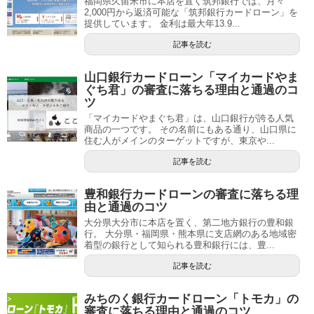
福岡県久留米市に本店を置く筑邦銀行では、月々
2,000円から返済可能な「筑邦銀行カードローン」を
提供しています。 金利は最大年13.9...
記事を読む
山口銀行カードローン「マイカードやま
ぐち君」の審査に落ちる理由と通過のコ
ツ
「マイカードやまぐち君」は、山口銀行が誇る人気
商品の一つです。 その名前にもある通り、山口県に
住む人がメインのターゲットですが、東京や...
記事を読む
豊和銀行カードローンの審査に落ちる理
由と通過のコツ
大分県大分市に本店を置く、第二地方銀行の豊和銀
行。 大分県・福岡県・熊本県に支店網のある地域密
着型の銀行として知られる豊和銀行には、豊...
記事を読む
みちのく銀行カードローン「トモカ」の
審査に落ちる理由と通過のコツ