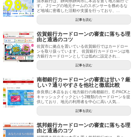
清水銀行は、静岡県静岡市に本店を置く地方銀行で
す。 Jリーグの地元チームのスポンサーを務めるな
ど地域に密着した活動や支援を行っており、...
記事を読む
佐賀銀行カードローンの審査に落ちる理
由と通過のコツ
佐賀市に拠点を置いている佐賀銀行ではカードロー
ンを取り扱っています。 佐賀銀行カードローンは地
方銀行カードローンとしては低めに設定され...
記事を読む
南都銀行カードローンの審査は甘い？厳
しい？通りやすさを他社と徹底比較
奈良県に本店をおく地方銀行の南都銀行。E-PACKと
キャッシュクイックという2種類のカードローンを提
供しており、地元の利用者を中心に高い人気...
記事を読む
筑邦銀行カードローンの審査に落ちる理
由と通過のコツ