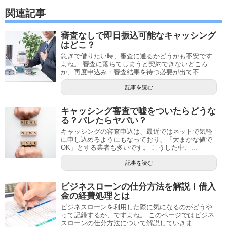
関連記事
審査なしで即日振込可能なキャッシング
はどこ？
急ぎで借りたい時、審査に通るかどうかも不安です
よね。 審査に落ちてしまうと契約できないどころ
か、再度申込み・審査結果を待つ必要が出て不...
記事を読む
キャッシング審査で嘘をついたらどうな
る？バレたらヤバい？
キャッシングの審査申込は、最近ではネットで気軽
に申し込めるようにもなっており、「大まかな値で
OK」とする業者も多いです。 こうした中、...
記事を読む
ビジネスローンの仕分方法を解説！借入
金の経費処理とは
ビジネスローンを利用した際に気になるのがどうや
って記録するか、ですよね。 このページではビジネ
スローンの仕分方法について解説していきま...