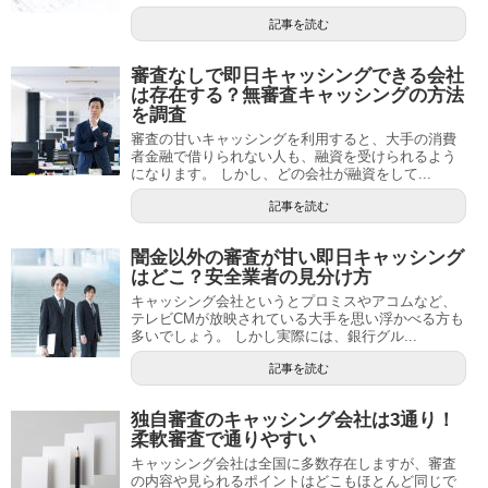
記事を読む
審査なしで即日キャッシングできる会社
は存在する？無審査キャッシングの方法
を調査
審査の甘いキャッシングを利用すると、大手の消費
者金融で借りられない人も、融資を受けられるよう
になります。 しかし、どの会社が融資をして...
記事を読む
闇金以外の審査が甘い即日キャッシング
はどこ？安全業者の見分け方
キャッシング会社というとプロミスやアコムなど、
テレビCMが放映されている大手を思い浮かべる方も
多いでしょう。 しかし実際には、銀行グル...
記事を読む
独自審査のキャッシング会社は3通り！
柔軟審査で通りやすい
キャッシング会社は全国に多数存在しますが、審査
の内容や見られるポイントはどこもほとんど同じで