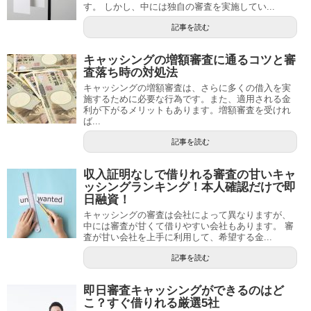
す。 しかし、中には独自の審査を実施してい...
記事を読む
キャッシングの増額審査に通るコツと審
査落ち時の対処法
キャッシングの増額審査は、さらに多くの借入を実
施するために必要な行為です。また、適用される金
利が下がるメリットもあります。増額審査を受けれ
ば...
記事を読む
収入証明なしで借りれる審査の甘いキャ
ッシングランキング！本人確認だけで即
日融資！
キャッシングの審査は会社によって異なりますが、
中には審査が甘くて借りやすい会社もあります。 審
査が甘い会社を上手に利用して、希望する金...
記事を読む
即日審査キャッシングができるのはど
こ？すぐ借りれる厳選5社