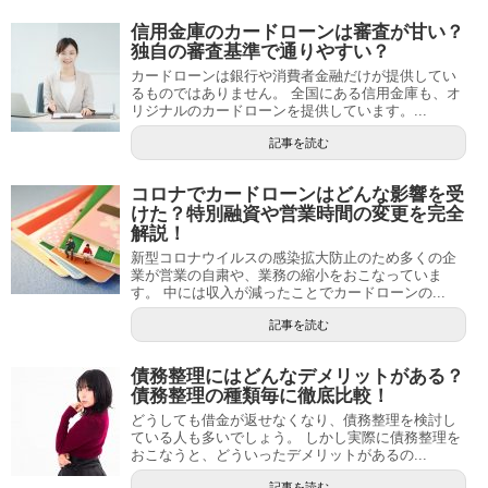
信用金庫のカードローンは審査が甘い？
独自の審査基準で通りやすい？
カードローンは銀行や消費者金融だけが提供してい
るものではありません。 全国にある信用金庫も、オ
リジナルのカードローンを提供しています。...
記事を読む
コロナでカードローンはどんな影響を受
けた？特別融資や営業時間の変更を完全
解説！
新型コロナウイルスの感染拡大防止のため多くの企
業が営業の自粛や、業務の縮小をおこなっていま
す。 中には収入が減ったことでカードローンの...
記事を読む
債務整理にはどんなデメリットがある？
債務整理の種類毎に徹底比較！
どうしても借金が返せなくなり、債務整理を検討し
ている人も多いでしょう。 しかし実際に債務整理を
おこなうと、どういったデメリットがあるの...
記事を読む