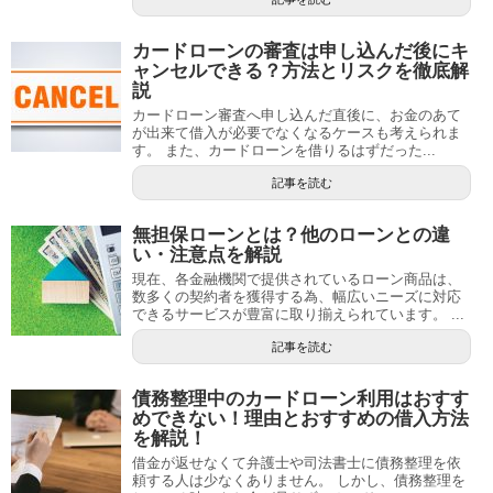
カードローンの審査は申し込んだ後にキ
ャンセルできる？方法とリスクを徹底解
説
カードローン審査へ申し込んだ直後に、お金のあて
が出来て借入が必要でなくなるケースも考えられま
す。 また、カードローンを借りるはずだった...
記事を読む
無担保ローンとは？他のローンとの違
い・注意点を解説
現在、各金融機関で提供されているローン商品は、
数多くの契約者を獲得する為、幅広いニーズに対応
できるサービスが豊富に取り揃えられています。 ...
記事を読む
債務整理中のカードローン利用はおすす
めできない！理由とおすすめの借入方法
を解説！
借金が返せなくて弁護士や司法書士に債務整理を依
頼する人は少なくありません。 しかし、債務整理を