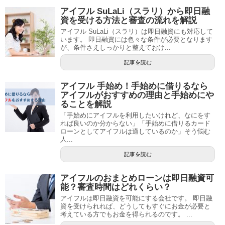
アイフル SuLaLi（スラリ）から即日融
資を受ける方法と審査の流れを解説
アイフル SuLaLi（スラリ）は即日融資にも対応して
います。 即日融資には色々な条件が必要となります
が、条件さえしっかりと整えておけ...
記事を読む
アイフル 手始め！手始めに借りるなら
アイフルがおすすめの理由と手始めにや
ることを解説
「手始めにアイフルを利用したいけれど、なにをす
れば良いのか分からない」「手始めに借りるカード
ローンとしてアイフルは適しているのか」そう悩む
人...
記事を読む
アイフルのおまとめローンは即日融資可
能？審査時間はどれくらい？
アイフルは即日融資を可能にする会社です。 即日融
資を受けられれば、どうしてもすぐにお金が必要と
考えている方でもお金を得られるのです。 ...