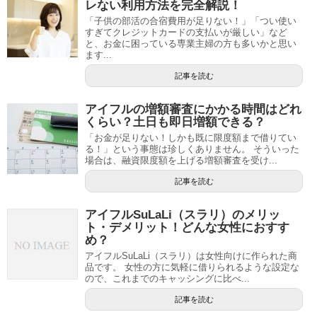
レない利用方法を完全解説！
「子供の部活の合宿費用が足りない！」「つい使い
すぎてクレジットカードの支払いが厳しい」など
と、お金に困っている専業主婦の方も多いかと思い
ます...
記事を読む
アイフルの増額審査にかかる時間はどれ
くらい？土日も即日増額できる？
「お金が足りない！しかも既に限度額まで借りてい
る！」という事態は珍しくありません。 そういった
場合は、融資限度額を上げる増額審査を受け...
記事を読む
アイフルSuLaLi（スラリ）のメリッ
ト・デメリット！どんな女性におすす
め？
アイフルSuLaLi（スラリ）は女性向けに作られた商
品です。 女性の方に気軽に借りられるような設定な
ので、これまでのキャッシングに比べ...
記事を読む