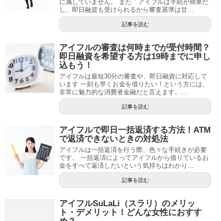
に属していません。 また「アイフルは手続が簡単だ
し、即日融資も受けられるから審査基準は甘...
記事を読む
アイフルの審査は何時までが受付時間？
即日融資を希望する方は19時までに申し
込もう！
アイフルは最短30分の審査や、即日融資に対応して
います 一刻も早くお金を借りたい！という方には、
非常に魅力的な消費者金融だと言えます。...
記事を読む
アイフルで即日一括返済する方法！ATM
で返済できないときの対処法
アイフルは一括返済を行う際、色々な手続きが必要
です。 一括返済によってアイフルから借りているお
金をすべて返済したいという気持ちはわかり...
記事を読む
アイフルSuLaLi（スラリ）のメリッ
ト・デメリット！どんな女性におすす