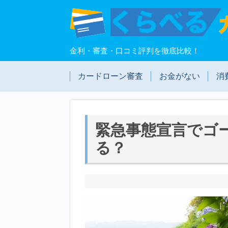
金利・審査・口コミ評判を徹底比較！
カードローン審査
お金がない
消
緊急事態宣言でゴ
る？