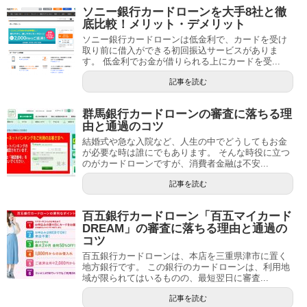
ソニー銀行カードローンを大手8社と徹
底比較！メリット・デメリット
ソニー銀行カードローンは低金利で、カードを受け
取り前に借入ができる初回振込サービスがありま
す。 低金利でお金が借りられる上にカードを受...
記事を読む
群馬銀行カードローンの審査に落ちる理
由と通過のコツ
結婚式や急な入院など、人生の中でどうしてもお金
が必要な時は誰にでもあります。 そんな時役に立つ
のがカードローンですが、消費者金融は不安...
記事を読む
百五銀行カードローン「百五マイカード
DREAM」の審査に落ちる理由と通過の
コツ
百五銀行カードローンは、本店を三重県津市に置く
地方銀行です。 この銀行のカードローンは、利用地
域が限られてはいるものの、最短翌日に審査...
記事を読む