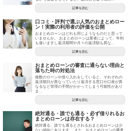
記事を読む
口コミ・評判で選ぶ人気のおまとめロー
ン！実際の利用者の評価を公開
おまとめローンはどれも同じようなものだと思って
いませんか。 おまとめローンは業者によって、年利
も違いますし返済期間や月々の返済額も異な...
記事を読む
おまとめローンの審査に通らない理由と
落ちた時の対処法
複数のローンや借り入れをしていると、それぞれの
返済期日が異なっていたり返済する窓口や口座が異
なるなど管理の手間がかかってしまう可能性があり
ま...
記事を読む
絶対通る・誰でも通る・必ず借りれるお
まとめローンは存在する？
絶対通る、誰でも通るとされるおまとめローンは少
ない傾向にあります。 また、おまとめローンの審査