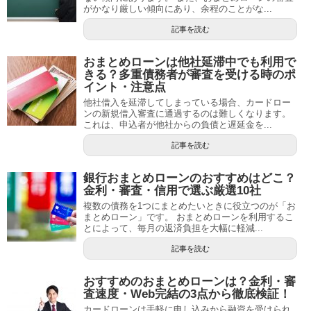
がかなり厳しい傾向にあり、余程のことがな...
記事を読む
おまとめローンは他社延滞中でも利用で
きる？多重債務者が審査を受ける時のポ
イント・注意点
他社借入を延滞してしまっている場合、カードロー
ンの新規借入審査に通過するのは難しくなります。
これは、申込者が他社からの負債と遅延金を...
記事を読む
銀行おまとめローンのおすすめはどこ？
金利・審査・信用で選ぶ厳選10社
複数の債務を1つにまとめたいときに役立つのが「お
まとめローン」です。 おまとめローンを利用するこ
とによって、毎月の返済負担を大幅に軽減...
記事を読む
おすすめのおまとめローンは？金利・審
査速度・Web完結の3点から徹底検証！
カードローンは手軽に申し込みから融資を受けられ