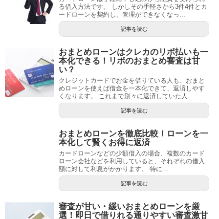
る借入方法です。 しかしその手軽さから3件4件とカ
ードローンを契約し、管理ができなくなっ...
記事を読む
おまとめローンはクレカのリボ払いも一
本化できる！リボのおまとめ審査は甘
い？
クレジットカードでお金を借りている人も、おまと
めローンを使えば借金を一本化できて、返済しやす
くなります。 これまで別々に返済していた人...
記事を読む
おまとめローンを徹底比較！ローンを一
本化して賢くお得に返済
カードローンなどの少額借入の場合、複数のカード
ローン会社などを利用していると、それぞれの借入
額に対して利息がかかります。 特に...
記事を読む
審査が甘い・緩いおまとめローンを厳
選！即日で借りれる通りやすい審査激甘