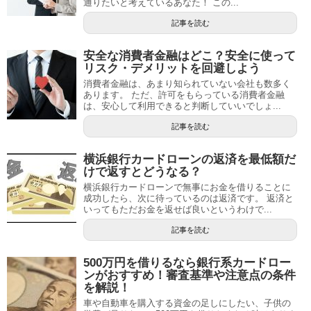
通りたいと考えているあなた！ この...
記事を読む
安全な消費者金融はどこ？安全に使って
リスク・デメリットを回避しよう
消費者金融は、あまり知られていない会社も数多く
あります。 ただ、許可をもらっている消費者金融
は、安心して利用できると判断していいでしょ...
記事を読む
横浜銀行カードローンの返済を最低額だ
けで返すとどうなる？
横浜銀行カードローンで無事にお金を借りることに
成功したら、次に待っているのは返済です。 返済と
いってもただお金を返せば良いというわけで...
記事を読む
500万円を借りるなら銀行系カードロー
ンがおすすめ！審査基準や注意点の条件
を解説！
車や自動車を購入する資金の足しにしたい、子供の