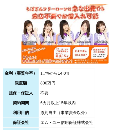
金利（実質年率）
1.7%から14.8％
限度額
800万円
担保・保証人
不要
契約期間
6カ月以上15年以内
利用目的
原則自由（事業資金以外）
保証会社
エム・ユー信用保証株式会社