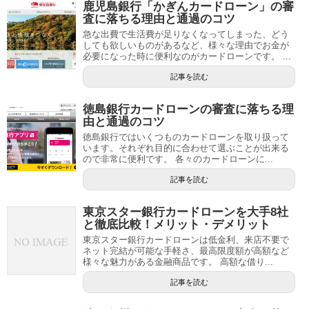
鹿児島銀行「かぎんカードローン」の審
査に落ちる理由と通過のコツ
急な出費で生活費が足りなくなってしまった、どう
しても欲しいものがあるなど、様々な理由でお金が
必要になった時に便利なのがカードローンです。 ...
記事を読む
徳島銀行カードローンの審査に落ちる理
由と通過のコツ
徳島銀行ではいくつものカードローンを取り扱って
います。それぞれ目的に合わせて選ぶことが出来る
ので非常に便利です。 各々のカードローンに...
記事を読む
東京スター銀行カードローンを大手8社
と徹底比較！メリット・デメリット
東京スター銀行カードローンは低金利、来店不要で
ネット完結が可能な手軽さ、最高限度額が高額など
様々な魅力がある金融商品です。 高額な借り...
記事を読む